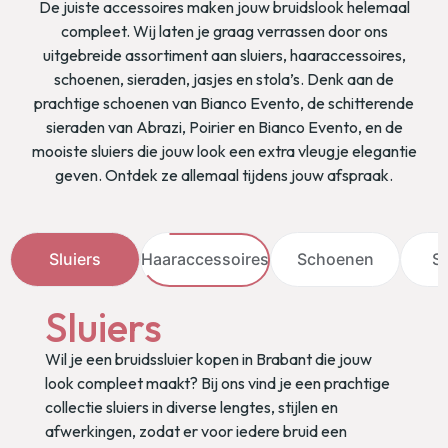
De juiste accessoires maken jouw bruidslook helemaal
compleet. Wij laten je graag verrassen door ons
uitgebreide assortiment aan sluiers, haaraccessoires,
schoenen, sieraden, jasjes en stola’s. Denk aan de
prachtige schoenen van Bianco Evento, de schitterende
sieraden van Abrazi, Poirier en Bianco Evento, en de
mooiste sluiers die jouw look een extra vleugje elegantie
geven. Ontdek ze allemaal tijdens jouw afspraak.
Sluiers
Haaraccessoires
Schoenen
Siera
Haaraccessoires
Op zoek naar de mooiste bruidskapsel accessoires?
De juiste haaraccessoires zorgen voor dat laatste
beetje magie dat jouw look afmaakt. Bij ons vind je
een schitterende selectie haarspelden voor de