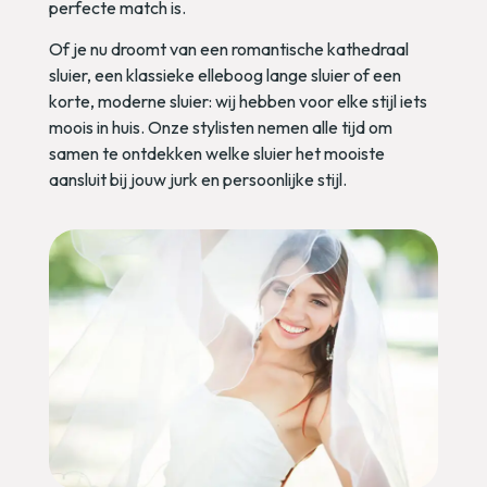
bruid, tiara’s en haarkammen die jouw kapsel een
elegante, verfijnde uitstraling geven. Of je nu kiest
voor een subtiel detail of een accessoire dat echt
opvalt: er is altijd iets dat perfect past bij jouw jurk
en stijl.
Onze stylisten helpen je graag bij het kiezen van de
haaraccessoires die jouw look naar een hoger
niveau tillen. Want juist de kleinste details laten jouw
bruidsstijl stralen.