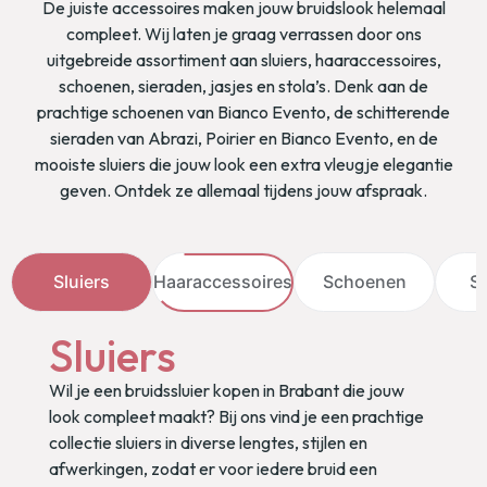
De juiste accessoires maken jouw bruidslook helemaal
compleet. Wij laten je graag verrassen door ons
uitgebreide assortiment aan sluiers, haaraccessoires,
schoenen, sieraden, jasjes en stola’s. Denk aan de
prachtige schoenen van Bianco Evento, de schitterende
sieraden van Abrazi, Poirier en Bianco Evento, en de
mooiste sluiers die jouw look een extra vleugje elegantie
geven. Ontdek ze allemaal tijdens jouw afspraak.
Sluiers
Haaraccessoires
Schoenen
Siera
Haaraccessoires
Op zoek naar de mooiste bruidskapsel accessoires?
De juiste haaraccessoires zorgen voor dat laatste
beetje magie dat jouw look afmaakt. Bij ons vind je
een schitterende selectie haarspelden voor de