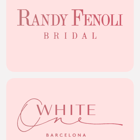
zelfverzekerd en stralend voelt.
laten vinden, zodat je je op je trouwdag
prachtig aan bij die van ons: jou de jurk van je dromen
en hoogwaardige materialen. Zijn missie sluit
perfecte pasvorm combineren met verfijnde details
ontwerpt trouwjurken die luxe, elegantie en een
Randy Fenoli, bekend van Say Yes to the Dress,
Randy Fenoli
tot elegante satijnen rokken.
verrassend betaalbare collecties, van verfijnd kant
hoogwaardige kwaliteit, prachtige pasvormen en
Pronovias Fashion Group, staat bekend om
worden? White One, het Spaanse label van de