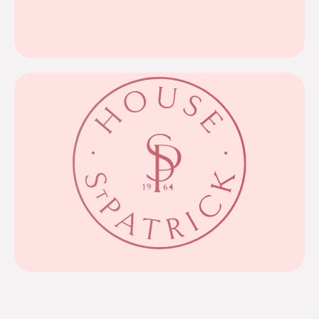
Op zoek naar een trouwjurk om verliefd op te
White One
bruiden reageren op deze schitterende collectie!
ons en we kunnen niet wachten om te zien hoe onze
van klassiek tot modern. Dit jaar is het merk nieuw bij
bruidsjurken met een romantische uitstraling in stijlen
Group, staat wereldwijd bekend om luxe, elegante
St. Patrick, onderdeel van de Pronovias Fashion
St. Patrick