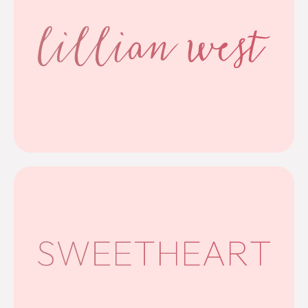
Meer info
moeiteloos stijlvol.
soepele stoffen en verfijnde details voelt elke jurk
jurken tot ontwerpen met opvallend kant. Dankzij de
natuurlijke, romantische sfeer, van zachte luchtige
De collectie 2026/2027 van Lillian West ademt een
Lillian West
Meer info
kant, tule, voile en moderne, strakke ontwerpen.
met prachtige pasvormen en een veelzijdige mix van
Sweetheart om. De collectie 2026/2027 verrast je