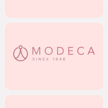
Vrolijk, romantisch en betaalbaar: daar draait
Sweetheart
Meer info
curves.
Extra fijn: er is een speciale lijn voor bruiden met
unieke ontwerpen en een fantastische pasvorm.
ingetogen elegantie, met hoogwaardige stoffen,
Modeca is een prachtig Nederlands merk vol
Modeca