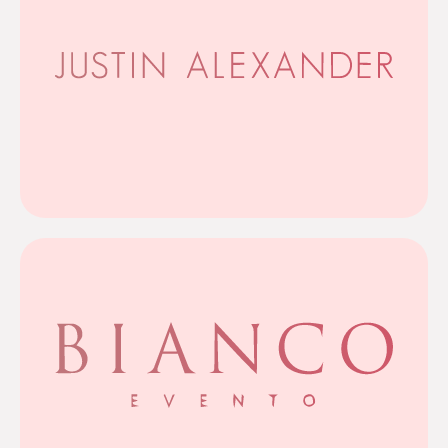
Meer info
de moderne bruid.
eigentijds, met lichte stoffen en elegante details voor
jurk is. Een van die labels is Adore: fris, trendy en
uitstraling, zodat er voor iedere bruid een perfecte
verschillende prachtige labels, elk met een eigen
Onder de Justin Alexander Group vallen
Justin Alexander Group
Meer info
echt bij haar past.
bohemien en creatief, zo vindt elke bruid een jurk die
ongeacht haar budget. Van klassiek en tijdloos tot
iedere bruid verdient het zich prachtig te voelen,