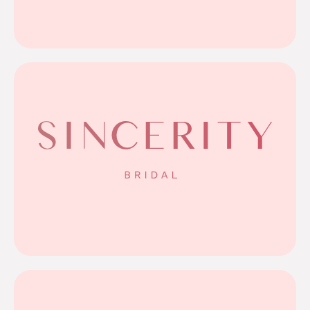
bruidsjurken vanuit een visie die perfect bij ons past:
Bianco Evento maakt stijlvolle én betaalbare
Bianco Evento
Meer info
elegante lage ruggen die iedere bruid laten stralen.
flatterende silhouetten, bijzondere halslijnen en
kwaliteitverhouding. In de collectie 2026/2027 vind je
bruidsjurken en een uitstekende prijs-
Sincerity betovert je met romantische, charmante
Sincerity Bridal