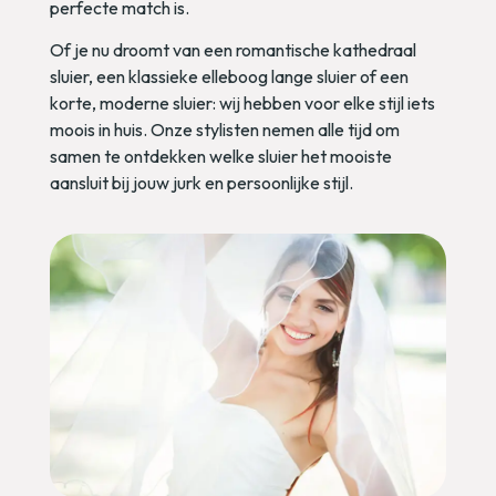
bruid, tiara’s en haarkammen die jouw kapsel een
elegante, verfijnde uitstraling geven. Of je nu kiest
voor een subtiel detail of een accessoire dat echt
opvalt: er is altijd iets dat perfect past bij jouw jurk
en stijl.
Onze stylisten helpen je graag bij het kiezen van de
haaraccessoires die jouw look naar een hoger
niveau tillen. Want juist de kleinste details laten jouw
bruidsstijl stralen.