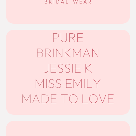
om trendy, stijlvolle bruidsjurken met een perfecte
Tres Chic is een Nederlands merk dat bekendstaat
Tres Chic
uitstekende pasvorm.
stijl. Ze zijn zeer betaalbaar en staan bekend om hun
aan onze collectie toe, elk met een eigen eigentijdse
Vanuit hetzelfde modehuis voegden we deze labels
LOVE
Miss Emily & Made to
Pure, Brinkman, Jessie K,