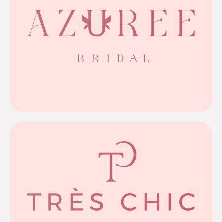
Meer info
silhouetten: hier vindt iedere bruid haar droomjurk.
Van rijke kanten lijfjes tot rustige, stijlvolle
met zijn romantische uitstraling en tijdloze elegantie.
Nederlandse merk dat ons vorig jaar al betoverde
Met veel plezier presenteren we opnieuw Azuree, het
Azuree
Meer info
voor wie graag straalt.
met volle tule rokken en schitterende strass lijfjes
verfijnde ontwerpen vind je er ook een uitbundige lijn
pasvorm voor de Hollandse vrouw. Naast elegante,